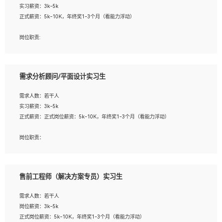
实习薪资：3k-5k
2. 熟悉前端常用框架, 能独立完成设计给予的 UI 效果;
正式薪资：5k-10K，年终奖1-3个月（看能力浮动）
3. 有良好的代码习惯, 低级错误出现频率低;
4. 具备优秀的沟通和协调能力，能承受比较大的工作压力;
岗位职责:
5. 自我驱动力强, 能自主学习新知识新技术, 并具有较强的自学能力;
1. 为企业客户提供软件技术服务。包括安装、升级、配置、调优、故障诊断等工
6. 了解前端设计及后端开发, 可快速和同事对接工作;
作；
7. 了解或熟悉 WebGL 及相关框架优先。
2. 在此基础上，并能为客户提供客户化技术支持方案，提升软件使用效率与价值。
需求分析顾问/平面设计实习生
任职要求:
需求人数：若干人
1. 计算机专业相关背景；
实习薪资：3k-5k
2. 自我学习和动手能力强，对操作系统、数据库有一定基础和兴趣；
正式薪资：正式岗位薪资：5k-10K，年终奖1-3个月（看能力浮动）
3.沟通能力强、有基础客户服务意识。
岗位职责：
1、 沟通客户需求，分析其实施的可行性，辅助项目经理完成展示策划、设计；
2、 把握设计时间节点，控制设计进度，完成展示设计任务；
3、配合平面设计师完成项目最终的整体汇报方案；参与项目例会，项目完工总结报
售前工程师（解决方案专员）实习生
告，设计项目文件管理和资料库维护；
4、 创新设计表现形式，优化流程、提高设计工作效率；
需求人数：若干人
5、 设计内容包括但不限于：展厅/博物馆/展馆的规划与空间设计，人机界面设计，
岗位薪资：3k-5k
标志及吉祥物设计，效果图后期处理等。
正式岗位薪资：5k-10K，年终奖1-3个月（看能力浮动）