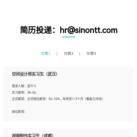
简历投递：hr@sinontt.com
分类1
分类2
分类3
空间设计师实习生（武汉）
需求人数：若干人
实习薪资：3k-5k
正式薪资：正式岗位薪资：5k-10K，年终奖1-3个月（看能力浮动）
岗位职责：
1、 沟通客户需求，分析其实施的可行性，辅助项目经理完成展示策划、设计；
2、 把握设计时间节点，控制设计进度，完成展示设计任务；
3、配合平面设计师完成项目最终的整体汇报方案；参与项目例会，项目完工总结报
视频制作实习生（成都）