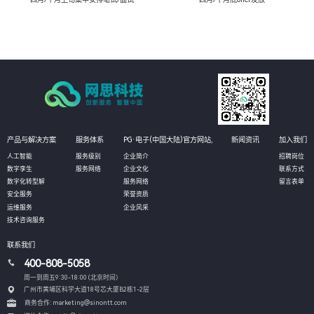
产品与解决方案
服务体系
PG·电子(中国大陆)官方网站,
新闻资讯
加入我们
人工智能
服务级别
企业简介
招聘岗位
数字孪生
服务网络
企业文化
联系方式
数字化转型解
服务网络
留言表单
安全服务
荣誉资质
运维服务
企业风采
技术咨询服务
联系我们
400-808-5058
周一到周五9:30-18:00 (北京时间）
广州市黄埔区科学大道18号芯大厦B2栋1-2层
商务合作: marketing@sinontt.com