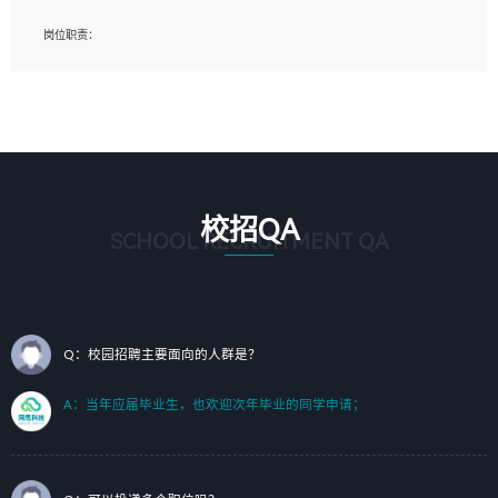
岗位要求：
岗位职责：
1、艺术设计类相关专业；（其中需求分析顾问不限专业）
1、完成主要工作：项目解决方案策划与编写，项目投标方案编写、项目申报方案编
2、热爱展览展示设计工作，熟悉行业动向，设计专业知识和产品专业知识；
写；
3、具有良好的人际沟通、准确判断客户需求并执行的能力、较强的团队合作能力和
2、人才队伍建设：完善SPL人才沉淀，积聚力量，为公司各省项目打单提供全面支
服务意识。
撑。
任职要求：
1. 熟悉 Javascript, CSS, HTML, Vue, Git;
校招QA
2. 熟悉 前端常用框架, 能独立完成设计给予的 UI 效果;
SCHOOL RECRUITMENT QA
3. 有良好的代码习惯, 低级错误出现频率低;
4. 具备优秀的沟通和协调能力，能承受比较大的工作压力;
5. 自我驱动力强, 能自主学习新知识新技术, 并具有较强的自学能力;
6. 了解前端设计及后端开发, 可快速和同事对接工作;
7. 了解或熟悉 WebGL 及相关框架优先。
Q：校园招聘主要面向的人群是？
（岗位人员专职于行业应用解决方案、项目申报方案、投标方案的策划编写）
A：当年应届毕业生，也欢迎次年毕业的同学申请；