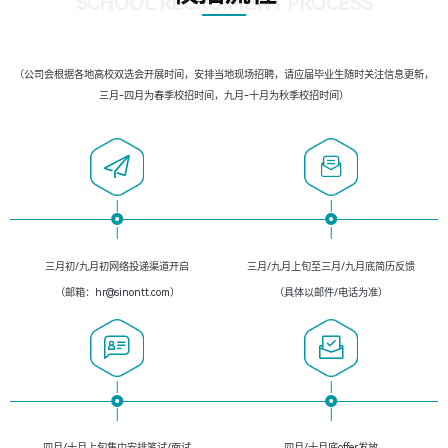
SCHOOL RECRUIMENT PROCESS
（公司会根据各地高校双选会开展时间，安排当地现场招聘，请应届毕业生随时关注信息更新，
三月-四月为春季校招时间，九月-十月为秋季校招时间）
三月初/九月初网络投递渠道开启
三月/九月上旬至三月/九月底简历反馈
（邮箱：hr@sinontt.com）
（具体以邮件/电话为准）
四月/十月上旬集中安排笔试/面试
四月/十月底offer发放