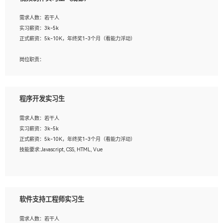
告，设计项目文件管理和资料库维护；
4、 创新设计表现形式，优化流程、提高设计工作效率；
需求人数：若干人
5、 设计内容包括但不限于：展厅/博物馆/展馆的规划与空间设计，人机界面设计，
实习薪资：3k-5k
标志及吉祥物设计，效果图后期处理等。
正式薪资：5k-10K，年终奖1-3个月（看能力浮动）
岗位要求：
岗位职责：
1、艺术设计类相关专业；
1、各类企业宣传片视频的剪辑和片头片尾包装；
2、热爱展览展示设计工作，熟悉行业动向，设计专业知识和产品专业知识；
2、广告片的后期剪辑与整体特效合成；
3、具有良好的人际沟通、准确判断客户需求并执行的能力、较强的团队合作能力和
3、特效及动画制作并了解后期合成软件。
服务意识。
程序开发实习生
岗位要求：
需求人数：若干人
1、热爱影视，责任心强，有强烈的兴趣和后期制作的主观能动性；
实习薪资：3k-5k
2、熟练使用After Effect、Photo Shop、熟练掌握视频剪辑和特效包装软件；
正式薪资：5k-10K，年终奖1-3个月（看能力浮动）
3、能对影片后期进行整体调色控制，具备一定审美感；
技能要求:Javascript, CSS, HTML, Vue
4、在剪辑上会思考，有一定编导思维；
5、踏实， 勤奋，愿意在工作中不断学习，提高自我；
工作职责：
6、能与同事友好相处。
1. 负责公司的前端项目的开发;
2. 负责公司已有项目的维护及迭代;
软件支持工程师实习生
工作要求:
需求人数：若干人
1. 熟悉 Javascript, CSS, HTML, Vue, Git;