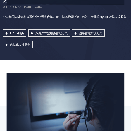
运维服务
OPERATION AND MAINTENANCE
公司和国内外知名软硬件企业紧密合作，为企业级提供快速、有效、专业的MySQL运维支撑服务
Linux服务
数据库专业服务管理方案
运维管理解决方案
虚拟化专业服务