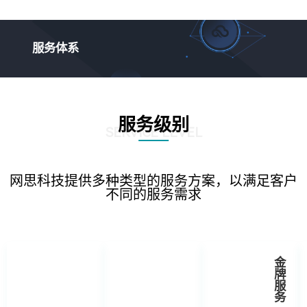
服务体系
服务级别
SERVICE LEVEL
网思科技提供多种类型的服务方案，以满足客户
不同的服务需求
金
牌
服
务