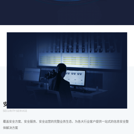
安全服务
SECURITY SERVICE
覆盖安全方案、安全服务、安全运营的完整业务生态，为各大行业客户提供一站式的信息安全整
体解决方案