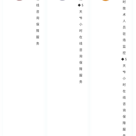
时
线
◆
5
技
咨
天
术
询
*8
人
保
小
员
障
时
驻
服
在
场
务
线
监
咨
控
询
◆
5
保
天
障
*8
服
小
务
时
在
线
咨
询
保
障
服
务