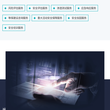
风险评估服务
安全评估服务
渗透测试服务
应急响应服务
等保建设咨询服务
重大活动安全保障服务
安全加固服务
安全培训服务