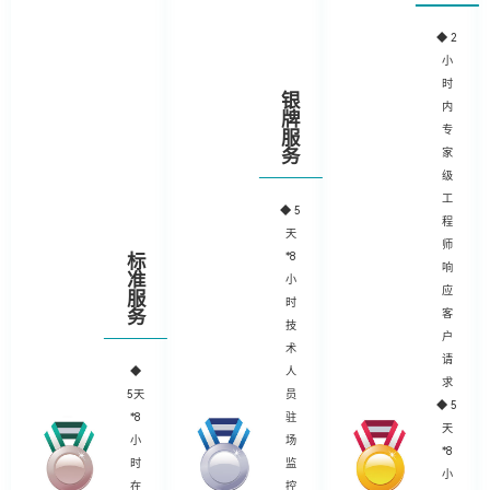
◆
2
小
时
银
内
牌
专
服
家
务
级
工
◆
5
程
天
师
*8
标
响
准
小
应
服
时
客
务
技
户
术
请
◆
人
求
5天
员
◆ 5
*8
驻
天
小
场
*8
时
监
小
在
控