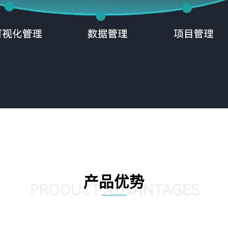
产品优势
PRODUCT ADVANTAGES