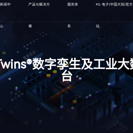
新闻中
产品与解决方
服务体
PG·电子(中国大陆)官
心
案
系
站,
aTwins®数字孪生及工业
台