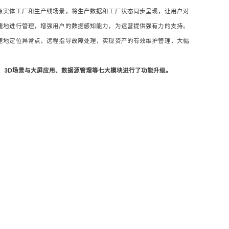
原实体工厂和生产线场景，将生产数据和工厂状态同步呈现，让用户对
捷地进行管理，增强用户的数据感知能力，为运营提供强有力的支持。
速地定位异常点，远程指导故障处理，实现资产的有效维护管理，大幅
理、3D场景与大屏应用、数据源管理等七大模块进行了功能升级。